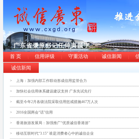
首 页
信用评级
守重活动
诚信新闻
诚信新闻
>
上海：加强内部工作联动形成信用监管合力
>
加快社会信用体系建设建议支持 广东先试先行
>
截至今年2月各级法院采取信用惩戒措施467万人次
>
2016全国两会“话”信用
>
香港旅游发展局：加强推广“优质诚信香港游”
>
移动互联时代“3.15” 谁是消费者心中的诚信企业