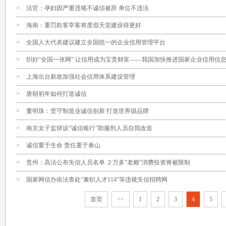
>
法官：孕妇因严重违规不诚信被辞 单位不违法
>
海南：重罚欺客宰客将度假天堂建设得更好
>
全国人大代表建议建立全国统一的企业信用管理平台
>
织好“全国一张网” 让信用成为宝贵财富——我国加快推进国家企业信用信
>
上海出台新政加强社会信用体系建设管理
>
唐朝初年如何打造诚信
>
董明珠：坚守制造业诚信创新 打造世界级品牌
>
南京女子监狱设“诚信银行”助服刑人员自我改造
>
诚信重于生命 责任重于泰山
>
贵州：高法公布失信人员名单 ２万多“老赖”消费投资将被限制
>
国家网信办依法查处“兼职人才114”等违规失信招聘网
首页
<<
1
2
3
4
5