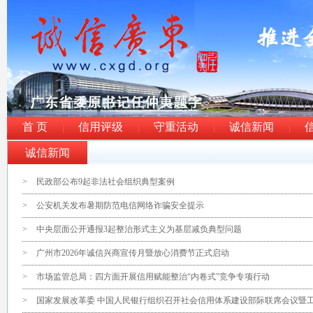
首 页
信用评级
守重活动
诚信新闻
诚信新闻
>
民政部公布9起非法社会组织典型案例
>
公安机关发布暑期防范电信网络诈骗安全提示
>
中央层面公开通报3起整治形式主义为基层减负典型问题
>
广州市2026年诚信兴商宣传月暨放心消费节正式启动
>
市场监管总局：四方面开展信用赋能整治“内卷式”竞争专项行动
>
国家发展改革委 中国人民银行组织召开社会信用体系建设部际联席会议暨